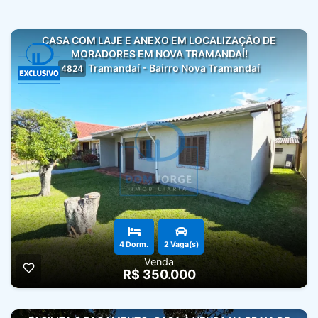
CASA COM LAJE E ANEXO EM LOCALIZAÇÃO DE
MORADORES EM NOVA TRAMANDAÍ!
Tramandaí - Bairro Nova Tramandaí
4824
4 Dorm.
2 Vaga(s)
Venda
R$ 350.000